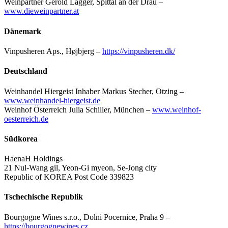
Weinpartner Gerold Lagger, Spittal an der Drau –
www.dieweinpartner.at
Dänemark
Vinpusheren Aps., Højbjerg –
https://vinpusheren.dk/
Deutschland
Weinhandel Hiergeist Inhaber Markus Stecher, Otzing –
www.weinhandel-hiergeist.de
Weinhof Österreich Julia Schiller, München –
www.weinhof-
oesterreich.de
Südkorea
HaenaH Holdings
21 Nul-Wang gil, Yeon-Gi myeon, Se-Jong city
Republic of KOREA Post Code 339823
Tschechische Republik
Bourgogne Wines s.r.o., Dolni Pocernice, Praha 9 –
https://bourgognewines.cz