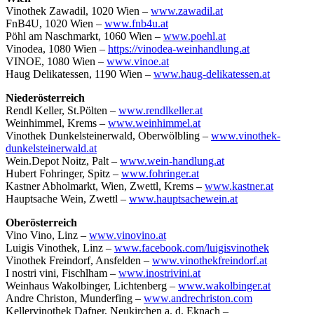
Vinothek Zawadil, 1020 Wien –
www.zawadil.at
FnB4U, 1020 Wien –
www.fnb4u.at
Pöhl am Naschmarkt, 1060 Wien –
www.poehl.at
Vinodea, 1080 Wien –
https://vinodea-weinhandlung.at
VINOE, 1080 Wien –
www.vinoe.at
Haug Delikatessen, 1190 Wien –
www.haug-delikatessen.at
Niederösterreich
Rendl Keller, St.Pölten –
www.rendlkeller.at
Weinhimmel, Krems –
www.weinhimmel.at
Vinothek Dunkelsteinerwald, Oberwölbling –
www.vinothek-
dunkelsteinerwald.at
Wein.Depot Noitz, Palt –
www.wein-handlung.at
Hubert Fohringer, Spitz –
www.fohringer.at
Kastner Abholmarkt, Wien, Zwettl, Krems –
www.kastner.at
Hauptsache Wein, Zwettl –
www.hauptsachewein.at
Oberösterreich
Vino Vino, Linz –
www.vinovino.at
Luigis Vinothek, Linz –
www.facebook.com/luigisvinothek
Vinothek Freindorf, Ansfelden –
www.vinothekfreindorf.at
I nostri vini, Fischlham –
www.inostrivini.at
Weinhaus Wakolbinger, Lichtenberg –
www.wakolbinger.at
Andre Christon, Munderfing –
www.andrechriston.com
Kellervinothek Dafner, Neukirchen a. d. Eknach –