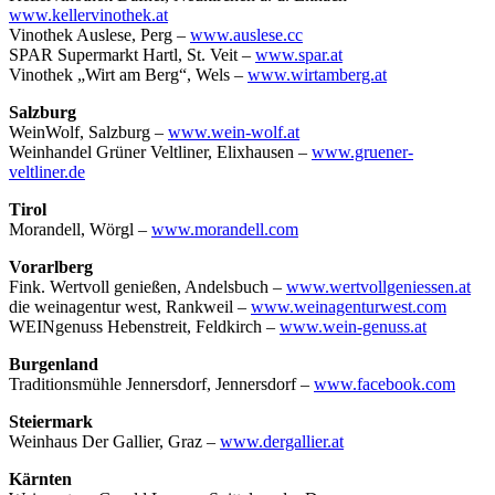
www.kellervinothek.at
Vinothek Auslese, Perg –
www.auslese.cc
SPAR Supermarkt Hartl, St. Veit –
www.spar.at
Vinothek „Wirt am Berg“, Wels –
www.wirtamberg.at
Salzburg
WeinWolf, Salzburg –
www.wein-wolf.at
Weinhandel Grüner Veltliner, Elixhausen –
www.gruener-
veltliner.de
Tirol
Morandell, Wörgl –
www.morandell.com
Vorarlberg
Fink. Wertvoll genießen, Andelsbuch –
www.wertvollgeniessen.at
die weinagentur west, Rankweil –
www.weinagenturwest.com
WEINgenuss Hebenstreit, Feldkirch –
www.wein-genuss.at
Burgenland
Traditionsmühle Jennersdorf, Jennersdorf –
www.facebook.com
Steiermark
Weinhaus Der Gallier, Graz –
www.dergallier.at
Kärnten