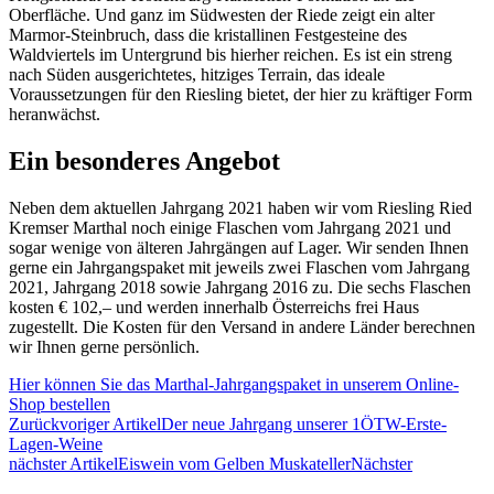
Oberfläche. Und ganz im Südwesten der Riede zeigt ein alter
Marmor-Steinbruch, dass die kristallinen Festgesteine des
Waldviertels im Untergrund bis hierher reichen. Es ist ein streng
nach Süden ausgerichtetes, hitziges Terrain, das ideale
Voraussetzungen für den Riesling bietet, der hier zu kräftiger Form
heranwächst.
Ein besonderes Angebot
Neben dem aktuellen Jahrgang 2021 haben wir vom Riesling Ried
Kremser Marthal noch einige Flaschen vom Jahrgang 2021 und
sogar wenige von älteren Jahrgängen auf Lager. Wir senden Ihnen
gerne ein Jahrgangspaket mit jeweils zwei Flaschen vom Jahrgang
2021, Jahrgang 2018 sowie Jahrgang 2016 zu. Die sechs Flaschen
kosten € 102,– und werden innerhalb Österreichs frei Haus
zugestellt. Die Kosten für den Versand in andere Länder berechnen
wir Ihnen gerne persönlich.
Hier können Sie das Marthal-Jahrgangspaket in unserem Online-
Shop bestellen
Zurück
voriger Artikel
Der neue Jahrgang unserer 1ÖTW-Erste-
Lagen-Weine
nächster Artikel
Eiswein vom Gelben Muskateller
Nächster