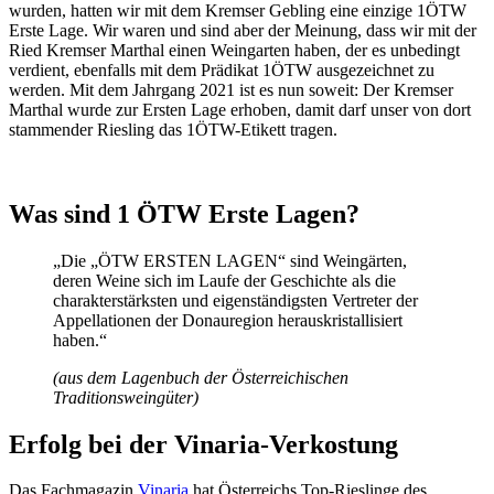
wurden, hatten wir mit dem Kremser Gebling eine einzige 1ÖTW
Erste Lage. Wir waren und sind aber der Meinung, dass wir mit der
Ried Kremser Marthal einen Weingarten haben, der es unbedingt
verdient, ebenfalls mit dem Prädikat 1ÖTW ausgezeichnet zu
werden. Mit dem Jahrgang 2021 ist es nun soweit: Der Kremser
Marthal wurde zur Ersten Lage erhoben, damit darf unser von dort
stammender Riesling das 1ÖTW-Etikett tragen.
Was sind 1 ÖTW Erste Lagen?
„Die „ÖTW ERSTEN LAGEN“ sind Weingärten,
deren Weine sich im Laufe der Geschichte als die
charakterstärksten und eigenständigsten Vertreter der
Appellationen der Donauregion herauskristallisiert
haben.“
(aus dem Lagenbuch der Österreichischen
Traditionsweingüter)
Erfolg bei der Vinaria-Verkostung
Das Fachmagazin
Vinaria
hat Österreichs Top-Rieslinge des