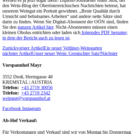
werden es ja jetzt sogar mehr! Diplom-Sommelier Hans Stoll, der
den Wein-Blog der Oberösterreichischen Nachrichten betreut, hat
unserem Weingut ein Portrait gewidmet. „Beste Qualität durch
Umsicht und behutsames Arbeiten“ und andere nette Sätze sind
darin zu finden. Wenn Sie Digital-Abonnent der OÖN sind, finden
Sie den
ganzen Artikel hier
. Nicht-Abonnenten müssen einen
kleinen Obolus entrichten oder laden sich
folgendes PDF herunter,
in dem der Bericht auch zu lesen ist
.
Zurück
voriger Artikel
Ein neuer Veltliner-Weingarten
nächster Artikel
Unser neuer Wein: Gemischter Satz!
Nächster
Vorspannhof Mayr
3552 Droß, Herrngasse 48
KREMSTAL | AUSTRIA
Telefon:
+43 2719 30056
Telefon:
+43 2719 2342
weingut@vorspannhof.at
Facebook
Instagram
Ab-Hof Verkauf:
Für Verkostungen und Verkauf sind wir von Montag bis Donnerstag