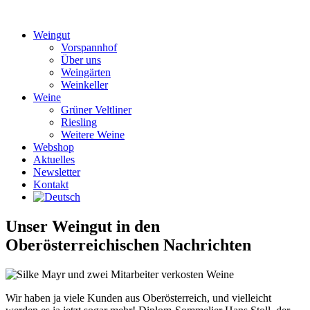
Zum
Inhalt
Weingut
springen
Vorspannhof
Über uns
Weingärten
Weinkeller
Weine
Grüner Veltliner
Riesling
Weitere Weine
Webshop
Aktuelles
Newsletter
Kontakt
Unser Weingut in den
Oberösterreichischen Nachrichten
Wir haben ja viele Kunden aus Oberösterreich, und vielleicht